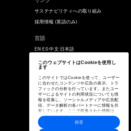
リンク
サステナビリティへの取り組み
採用情報 (英語のみ)
て
言語
EN
ES
中文
日本語
▪
▪
▪
このウェブサイトはCookieを使用し
ます
このサイトではCookieを使って、ユーザー
に合わせたコンテンツや広告の表示、トラ
フィックの分析を行っています。またユー
ザーによるサイトの利用状況についても情
報を収集し、ソーシャルメディアや広告配
信、データ解析の各パートナーに情報を共
有しています。ここで収集された情報は、
ユーザーが各パートナーに提供した他の情
報や各パートナーのサービスを使用した際
拒否
に収集された情報と組み合わされ、各パー