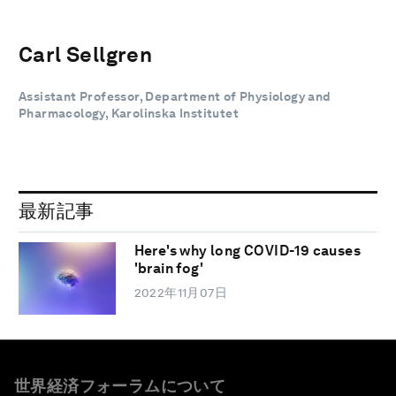
Carl Sellgren
Assistant Professor, Department of Physiology and
Pharmacology, Karolinska Institutet
最新記事
Here's why long COVID-19 causes
'brain fog'
2022年11月07日
世界経済フォーラムについて