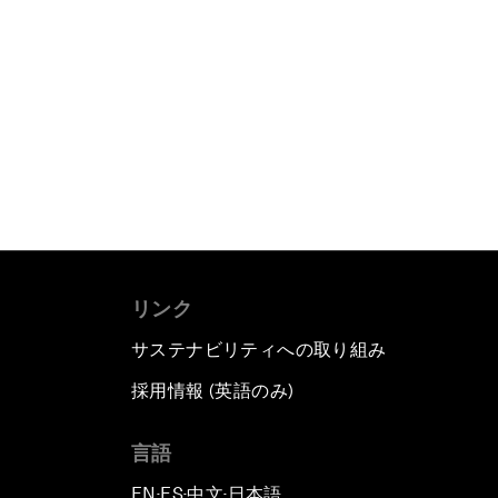
リンク
サステナビリティへの取り組み
採用情報 (英語のみ)
て
言語
EN
ES
中文
日本語
▪
▪
▪