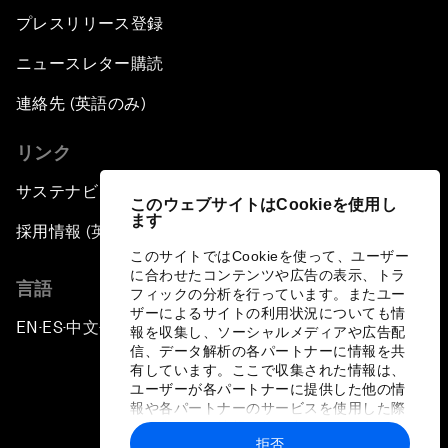
プレスリリース登録
ニュースレター購読
連絡先 (英語のみ)
リンク
サステナビリティへの取り組み
このウェブサイトはCookieを使用し
ます
採用情報 (英語のみ)
このサイトではCookieを使って、ユーザー
に合わせたコンテンツや広告の表示、トラ
言語
フィックの分析を行っています。またユー
ザーによるサイトの利用状況についても情
EN
ES
中文
日本語
▪
▪
▪
報を収集し、ソーシャルメディアや広告配
信、データ解析の各パートナーに情報を共
有しています。ここで収集された情報は、
ユーザーが各パートナーに提供した他の情
報や各パートナーのサービスを使用した際
に収集された情報と組み合わされ、各パー
拒否
トナーによって使用されることがありま