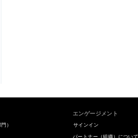
エンゲージメント
部門）
サインイン
パートナー（組織）につい