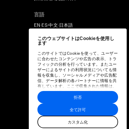
言語
EN
ES
中文
日本語
▪
▪
▪
このウェブサイトはCookieを使用し
ます
このサイトではCookieを使って、ユーザー
に合わせたコンテンツや広告の表示、トラ
フィックの分析を行っています。またユー
ザーによるサイトの利用状況についても情
報を収集し、ソーシャルメディアや広告配
信、データ解析の各パートナーに情報を共
有しています。ここで収集された情報は、
ユーザーが各パートナーに提供した他の情
報や各パートナーのサービスを使用した際
拒否
に収集された情報と組み合わされ、各パー
トナーによって使用されることがありま
全て許可
す。
カスタム化