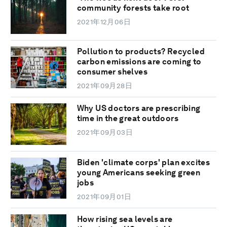
community forests take root
2021年12月06日
Pollution to products? Recycled
carbon emissions are coming to
consumer shelves
2021年09月28日
Why US doctors are prescribing
time in the great outdoors
2021年09月03日
Biden 'climate corps' plan excites
young Americans seeking green
jobs
2021年09月01日
How rising sea levels are