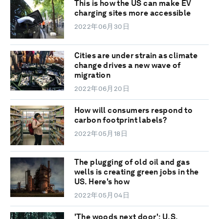
This is how the US can make EV
charging sites more accessible
2022年06月30日
Cities are under strain as climate
change drives a new wave of
migration
2022年06月20日
How will consumers respond to
carbon footprint labels?
2022年05月18日
The plugging of old oil and gas
wells is creating green jobs in the
US. Here's how
2022年05月04日
'The woods next door': U.S.