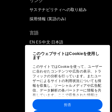
リンク
サステナビリティへの取り組み
採用情報 (英語のみ)
て
言語
EN
ES
中文
日本語
▪
▪
▪
このウェブサイトはCookieを使用し
ます
このサイトではCookieを使って、ユーザー
に合わせたコンテンツや広告の表示、トラ
フィックの分析を行っています。またユー
ザーによるサイトの利用状況についても情
報を収集し、ソーシャルメディアや広告配
信、データ解析の各パートナーに情報を共
有しています。ここで収集された情報は、
ユーザーが各パートナーに提供した他の情
報や各パートナーのサービスを使用した際
拒否
に収集された情報と組み合わされ、各パー