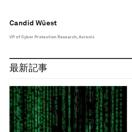
Candid Wüest
VP of Cyber Protection Research, Acronis
最新記事