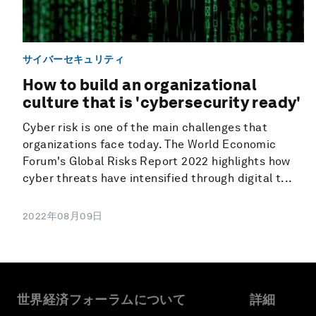
サイバーセキュリティ
How to build an organizational
culture that is 'cybersecurity ready'
Cyber risk is one of the main challenges that
organizations face today. The World Economic
Forum's Global Risks Report 2022 highlights how
cyber threats have intensified through digital t...
2022年08月09日
世界経済フォーラムについて
詳細