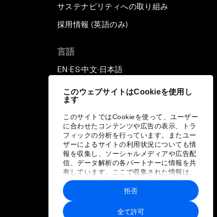
サステナビリティへの取り組み
採用情報 (英語のみ)
て
言語
EN
ES
中文
日本語
▪
▪
▪
このウェブサイトはCookieを使用し
ます
このサイトではCookieを使って、ユーザー
に合わせたコンテンツや広告の表示、トラ
フィックの分析を行っています。またユー
ザーによるサイトの利用状況についても情
報を収集し、ソーシャルメディアや広告配
信、データ解析の各パートナーに情報を共
有しています。ここで収集された情報は、
ユーザーが各パートナーに提供した他の情
報や各パートナーのサービスを使用した際
拒否
に収集された情報と組み合わされ、各パー
トナーによって使用されることがありま
全て許可