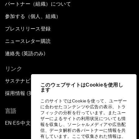
パートナー（組織）について
参加する（個人、組織）
プレスリリース登録
ニュースレター購読
連絡先 (英語のみ)
リンク
サステナビリティへの取り組み
このウェブサイトはCookieを使用し
ます
採用情報 (英語のみ)
このサイトではCookieを使って、ユーザー
に合わせたコンテンツや広告の表示、トラ
言語
フィックの分析を行っています。またユー
ザーによるサイトの利用状況についても情
EN
ES
中文
日本語
▪
▪
▪
報を収集し、ソーシャルメディアや広告配
信、データ解析の各パートナーに情報を共
有しています。ここで収集された情報は、