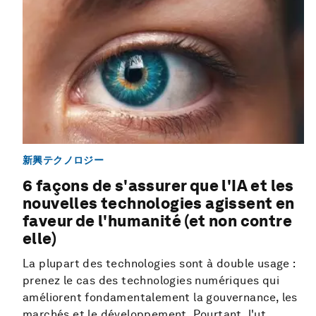
新興テクノロジー
6 façons de s'assurer que l'IA et les
nouvelles technologies agissent en
faveur de l'humanité (et non contre
elle)
La plupart des technologies sont à double usage :
prenez le cas des technologies numériques qui
améliorent fondamentalement la gouvernance, les
marchés et le développement. Pourtant, l'ut...