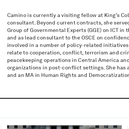
Camino is currently a visiting fellow at King’s 
consultant. Beyond current contracts, she serve
Group of Governmental Experts (GGE) on ICT in t
and as lead consultant to the OSCE on confidence
involved in a number of policy-related initiativ
relate to cooperation, conflict, terrorism and cri
peacekeeping operations in Central America and
organizations in post-conflict settings. She has
and an MA in Human Rights and Democratization, 