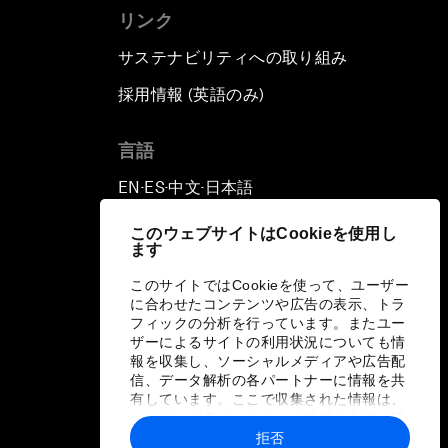
リンク
サステナビリティへの取り組み
採用情報 (英語のみ)
て
言語
EN
ES
中文
日本語
▪
▪
▪
このウェブサイトはCookieを使用し
ます
このサイトではCookieを使って、ユーザー
に合わせたコンテンツや広告の表示、トラ
フィックの分析を行っています。またユー
ザーによるサイトの利用状況についても情
報を収集し、ソーシャルメディアや広告配
信、データ解析の各パートナーに情報を共
有しています。ここで収集された情報は、
ユーザーが各パートナーに提供した他の情
報や各パートナーのサービスを使用した際
拒否