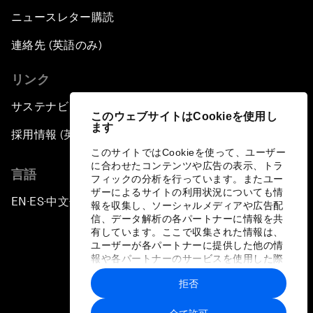
ニュースレター購読
連絡先 (英語のみ)
リンク
サステナビリティへの取り組み
このウェブサイトはCookieを使用し
ます
採用情報 (英語のみ)
このサイトではCookieを使って、ユーザー
に合わせたコンテンツや広告の表示、トラ
言語
フィックの分析を行っています。またユー
ザーによるサイトの利用状況についても情
EN
ES
中文
日本語
▪
▪
▪
報を収集し、ソーシャルメディアや広告配
信、データ解析の各パートナーに情報を共
有しています。ここで収集された情報は、
ユーザーが各パートナーに提供した他の情
報や各パートナーのサービスを使用した際
に収集された情報と組み合わされ、各パー
拒否
トナーによって使用されることがありま
プライバシーポリシーと利用規約
す。