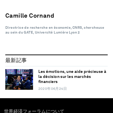
Camille Cornand
Directrice de recherche en économie, CNRS, chercheuse
au sein du GATE, Université Lumière Lyon 2
最新記事
Les émotions, une aide précieuse à
la décision sur les marchés
financiers
2020年06月24日
世界経済フォーラムについて