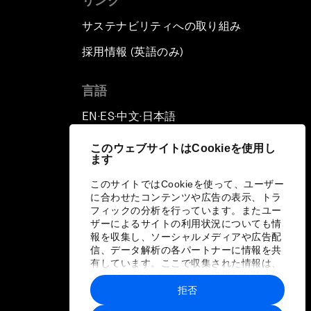
リンク
サステナビリティへの取り組み
採用情報 (英語のみ)
て
言語
EN
ES
中文
日本語
▪
▪
▪
このウェブサイトはCookieを使用し
ます
このサイトではCookieを使って、ユーザー
に合わせたコンテンツや広告の表示、トラ
フィックの分析を行っています。またユー
ザーによるサイトの利用状況についても情
報を収集し、ソーシャルメディアや広告配
信、データ解析の各パートナーに情報を共
有しています。ここで収集された情報は、
ユーザーが各パートナーに提供した他の情
報や各パートナーのサービスを使用した際
拒否
に収集された情報と組み合わされ、各パー