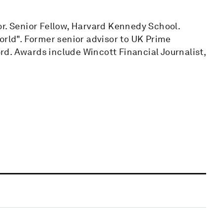
or. Senior Fellow, Harvard Kennedy School.
orld". Former senior advisor to UK Prime
d. Awards include Wincott Financial Journalist,