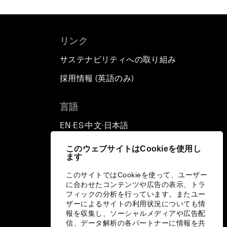
リンク
サステナビリティへの取り組み
採用情報 (英語のみ)
て
言語
EN
ES
中文
日本語
▪
▪
▪
このウェブサイトはCookieを使用し
ます
このサイトではCookieを使って、ユーザー
に合わせたコンテンツや広告の表示、トラ
フィックの分析を行っています。またユー
ザーによるサイトの利用状況についても情
報を収集し、ソーシャルメディアや広告配
信、データ解析の各パートナーに情報を共