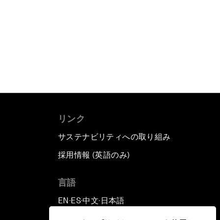
リンク
サステナビリティへの取り組み
採用情報 (英語のみ)
て
言語
EN
ES
中文
日本語
▪
▪
▪