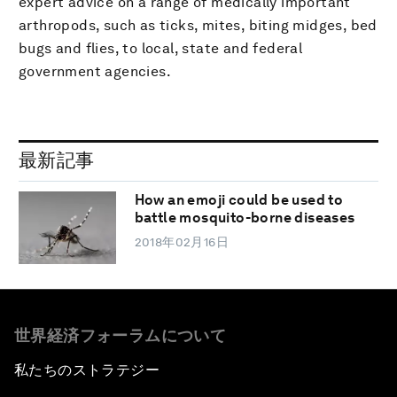
expert advice on a range of medically important
arthropods, such as ticks, mites, biting midges, bed
bugs and flies, to local, state and federal
government agencies.
最新記事
How an emoji could be used to
battle mosquito-borne diseases
2018年02月16日
世界経済フォーラムについて
私たちのストラテジー