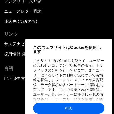
プレスリリース登録
ニュースレター購読
連絡先 (英語のみ)
リンク
サステナビリティへの取り組み
このウェブサイトはCookieを使用し
ます
採用情報 (英語のみ)
このサイトではCookieを使って、ユーザー
に合わせたコンテンツや広告の表示、トラ
言語
フィックの分析を行っています。またユー
ザーによるサイトの利用状況についても情
EN
ES
中文
日本語
▪
▪
▪
報を収集し、ソーシャルメディアや広告配
信、データ解析の各パートナーに情報を共
有しています。ここで収集された情報は、
ユーザーが各パートナーに提供した他の情
報や各パートナーのサービスを使用した際
に収集された情報と組み合わされ、各パー
拒否
トナーによって使用されることがありま
プライバシーポリシーと利用規約
す。