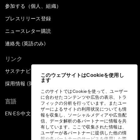
参加する（個人、組織）
プレスリリース登録
ニュースレター購読
連絡先 (英語のみ)
リンク
サステナビリティへの取り組み
このウェブサイトはCookieを使用し
ます
採用情報 (英語のみ)
このサイトではCookieを使って、ユーザー
に合わせたコンテンツや広告の表示、トラ
言語
フィックの分析を行っています。またユー
ザーによるサイトの利用状況についても情
EN
ES
中文
日本語
▪
▪
▪
報を収集し、ソーシャルメディアや広告配
信、データ解析の各パートナーに情報を共
有しています。ここで収集された情報は、
ユーザーが各パートナーに提供した他の情
報や各パートナーのサービスを使用した際