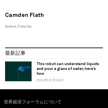
Camden Flath
Author, Futurity
最新記事
This robot can understand liquids
and pour a glass of water, here's
how
2022年07月08日
世界経済フォーラムについて