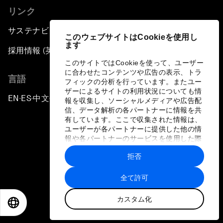
リンク
サステナビリティへの取り組み
このウェブサイトはCookieを使用し
ます
採用情報 (英語のみ)
このサイトではCookieを使って、ユーザー
に合わせたコンテンツや広告の表示、トラ
言語
フィックの分析を行っています。またユー
ザーによるサイトの利用状況についても情
EN
ES
中文
日本語
▪
▪
▪
報を収集し、ソーシャルメディアや広告配
信、データ解析の各パートナーに情報を共
有しています。ここで収集された情報は、
ユーザーが各パートナーに提供した他の情
報や各パートナーのサービスを使用した際
に収集された情報と組み合わされ、各パー
拒否
トナーによって使用されることがありま
プライバシーポリシーと利用規約
す。
全て許可
サイトマップ
カスタム化
©
2026
世界経済フォーラム
EN
ES
中文
日本語