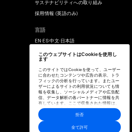
サステナビリティへの取り組み
採用情報 (英語のみ)
て
言語
EN
ES
中文
日本語
▪
▪
▪
このウェブサイトはCookieを使用し
ます
このサイトではCookieを使って、ユーザー
に合わせたコンテンツや広告の表示、トラ
フィックの分析を行っています。またユー
ザーによるサイトの利用状況についても情
報を収集し、ソーシャルメディアや広告配
信、データ解析の各パートナーに情報を共
有しています。ここで収集された情報は、
ユーザーが各パートナーに提供した他の情
報や各パートナーのサービスを使用した際
拒否
に収集された情報と組み合わされ、各パー
トナーによって使用されることがありま
全て許可
す。