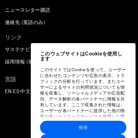
ニュースレター購読
連絡先 (英語のみ)
リンク
サステナビリティへの取り組み
このウェブサイトはCookieを使用し
ます
採用情報 (英語のみ)
このサイトではCookieを使って、ユーザー
に合わせたコンテンツや広告の表示、トラ
言語
フィックの分析を行っています。またユー
ザーによるサイトの利用状況についても情
EN
ES
中文
日本語
▪
▪
▪
報を収集し、ソーシャルメディアや広告配
信、データ解析の各パートナーに情報を共
有しています。ここで収集された情報は、
ユーザーが各パートナーに提供した他の情
報や各パートナーのサービスを使用した際
に収集された情報と組み合わされ、各パー
拒否
トナーによって使用されることがありま
プライバシーポリシーと利用規約
す。