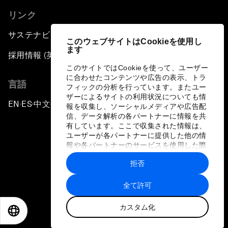
リンク
サステナビリティへの取り組み
このウェブサイトはCookieを使用し
ます
採用情報 (英語のみ)
このサイトではCookieを使って、ユーザー
に合わせたコンテンツや広告の表示、トラ
言語
フィックの分析を行っています。またユー
ザーによるサイトの利用状況についても情
EN
ES
中文
日本語
▪
▪
▪
報を収集し、ソーシャルメディアや広告配
信、データ解析の各パートナーに情報を共
有しています。ここで収集された情報は、
ユーザーが各パートナーに提供した他の情
報や各パートナーのサービスを使用した際
に収集された情報と組み合わされ、各パー
拒否
トナーによって使用されることがありま
プライバシーポリシーと利用規約
す。
全て許可
サイトマップ
カスタム化
©
2026
世界経済フォーラム
EN
ES
中文
日本語