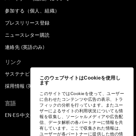
参加する（個人、組織）
プレスリリース登録
ニュースレター購読
連絡先 (英語のみ)
リンク
サステナビリティへの取り組み
このウェブサイトはCookieを使用し
ます
採用情報 (英語のみ)
このサイトではCookieを使って、ユーザー
に合わせたコンテンツや広告の表示、トラ
言語
フィックの分析を行っています。またユー
ザーによるサイトの利用状況についても情
EN
ES
中文
日本語
▪
▪
▪
報を収集し、ソーシャルメディアや広告配
信、データ解析の各パートナーに情報を共
有しています。ここで収集された情報は、
ユーザーが各パートナーに提供した他の情