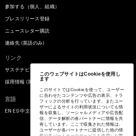
参加する（個人、組織）
プレスリリース登録
ニュースレター購読
連絡先 (英語のみ)
リンク
サステナビリティへの取り組み
このウェブサイトはCookieを使用し
ます
採用情報 (英語のみ)
このサイトではCookieを使って、ユーザー
に合わせたコンテンツや広告の表示、トラ
言語
フィックの分析を行っています。またユー
ザーによるサイトの利用状況についても情
EN
ES
中文
日本語
▪
▪
▪
報を収集し、ソーシャルメディアや広告配
信、データ解析の各パートナーに情報を共
有しています。ここで収集された情報は、
ユーザーが各パートナーに提供した他の情
報や各パートナーのサービスを使用した際