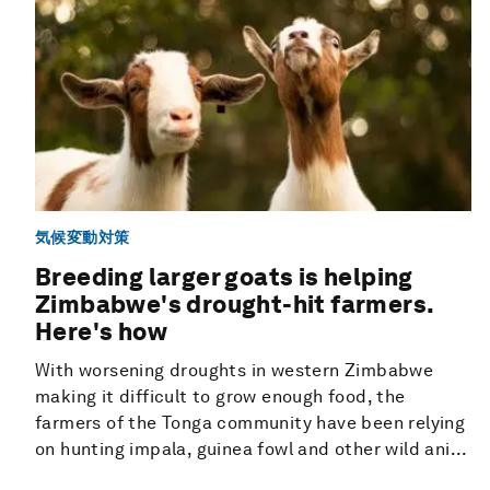
気候変動対策
Breeding larger goats is helping
Zimbabwe's drought-hit farmers.
Here's how
With worsening droughts in western Zimbabwe
making it difficult to grow enough food, the
farmers of the Tonga community have been relying
on hunting impala, guinea fowl and other wild ani...