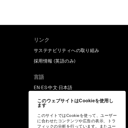
リンク
サステナビリティへの取り組み
採用情報 (英語のみ)
て
言語
EN
ES
中文
日本語
▪
▪
▪
このウェブサイトはCookieを使用し
ます
このサイトではCookieを使って、ユーザー
に合わせたコンテンツや広告の表示、トラ
フィックの分析を行っています。またユー