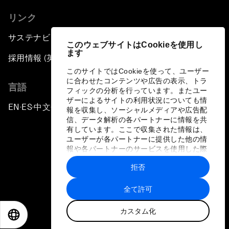
リンク
サステナビリティへの取り組み
このウェブサイトはCookieを使用し
ます
採用情報 (英語のみ)
このサイトではCookieを使って、ユーザー
に合わせたコンテンツや広告の表示、トラ
言語
フィックの分析を行っています。またユー
ザーによるサイトの利用状況についても情
EN
ES
中文
日本語
▪
▪
▪
報を収集し、ソーシャルメディアや広告配
信、データ解析の各パートナーに情報を共
有しています。ここで収集された情報は、
ユーザーが各パートナーに提供した他の情
報や各パートナーのサービスを使用した際
に収集された情報と組み合わされ、各パー
拒否
トナーによって使用されることがありま
プライバシーポリシーと利用規約
す。
全て許可
サイトマップ
カスタム化
©
2026
世界経済フォーラム
EN
ES
中文
日本語