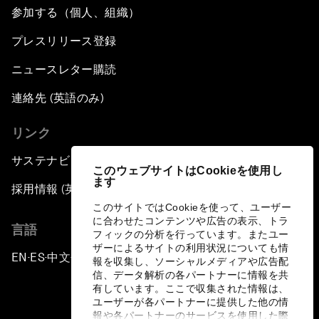
参加する（個人、組織）
プレスリリース登録
ニュースレター購読
連絡先 (英語のみ)
リンク
サステナビリティへの取り組み
このウェブサイトはCookieを使用し
ます
採用情報 (英語のみ)
このサイトではCookieを使って、ユーザー
に合わせたコンテンツや広告の表示、トラ
言語
フィックの分析を行っています。またユー
ザーによるサイトの利用状況についても情
EN
ES
中文
日本語
▪
▪
▪
報を収集し、ソーシャルメディアや広告配
信、データ解析の各パートナーに情報を共
有しています。ここで収集された情報は、
ユーザーが各パートナーに提供した他の情
報や各パートナーのサービスを使用した際