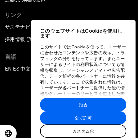
リンク
サステナビリティへの取り組み
このウェブサイトはCookieを使用し
ます
採用情報 (英語のみ)
このサイトではCookieを使って、ユーザー
に合わせたコンテンツや広告の表示、トラ
言語
フィックの分析を行っています。またユー
ザーによるサイトの利用状況についても情
EN
ES
中文
日本語
▪
▪
▪
報を収集し、ソーシャルメディアや広告配
信、データ解析の各パートナーに情報を共
有しています。ここで収集された情報は、
ユーザーが各パートナーに提供した他の情
報や各パートナーのサービスを使用した際
に収集された情報と組み合わされ、各パー
拒否
トナーによって使用されることがありま
プライバシーポリシーと利用規約
す。
全て許可
サイトマップ
カスタム化
©
2026
世界経済フォーラム
EN
ES
中文
日本語