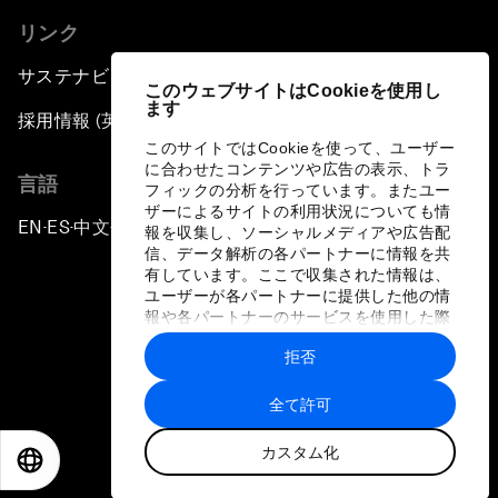
リンク
サステナビリティへの取り組み
このウェブサイトはCookieを使用し
ます
採用情報 (英語のみ)
このサイトではCookieを使って、ユーザー
に合わせたコンテンツや広告の表示、トラ
言語
フィックの分析を行っています。またユー
ザーによるサイトの利用状況についても情
EN
ES
中文
日本語
▪
▪
▪
報を収集し、ソーシャルメディアや広告配
信、データ解析の各パートナーに情報を共
有しています。ここで収集された情報は、
ユーザーが各パートナーに提供した他の情
報や各パートナーのサービスを使用した際
に収集された情報と組み合わされ、各パー
拒否
トナーによって使用されることがありま
プライバシーポリシーと利用規約
す。
全て許可
サイトマップ
カスタム化
©
2026
世界経済フォーラム
EN
ES
中文
日本語