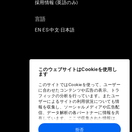
採用情報 (英語のみ)
て
言語
EN
ES
中文
日本語
▪
▪
▪
このウェブサイトはCookieを使用し
ます
このサイトではCookieを使って、ユーザー
に合わせたコンテンツや広告の表示、トラ
フィックの分析を行っています。またユー
ザーによるサイトの利用状況についても情
報を収集し、ソーシャルメディアや広告配
信、データ解析の各パートナーに情報を共
有しています。ここで収集された情報は、
ユーザーが各パートナーに提供した他の情
報や各パートナーのサービスを使用した際
拒否