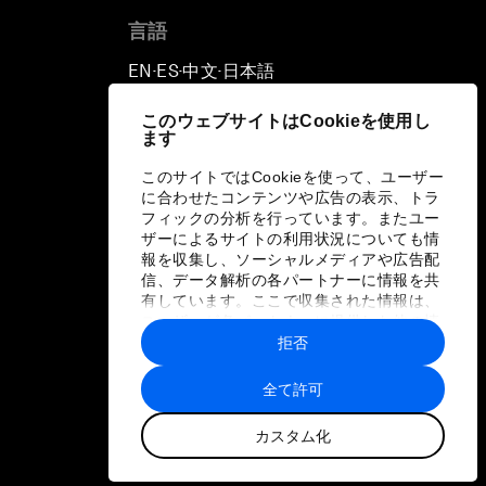
言語
EN
ES
中文
日本語
▪
▪
▪
このウェブサイトはCookieを使用し
ます
このサイトではCookieを使って、ユーザー
に合わせたコンテンツや広告の表示、トラ
フィックの分析を行っています。またユー
ザーによるサイトの利用状況についても情
報を収集し、ソーシャルメディアや広告配
信、データ解析の各パートナーに情報を共
有しています。ここで収集された情報は、
ユーザーが各パートナーに提供した他の情
報や各パートナーのサービスを使用した際
拒否
に収集された情報と組み合わされ、各パー
トナーによって使用されることがありま
全て許可
す。
カスタム化