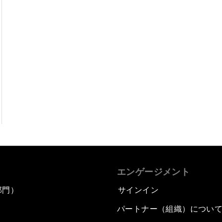
エンゲージメント
部門）
サインイン
パートナー（組織）につい