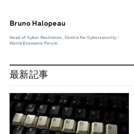
Bruno Halopeau
Head of Cyber Resilience , Centre for Cybersecurity -
World Economic Forum
最新記事