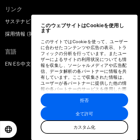
リンク
サステナビリティへの取り組み
このウェブサイトはCookieを使用し
ます
採用情報 (英語のみ)
このサイトではCookieを使って、ユーザー
に合わせたコンテンツや広告の表示、トラ
言語
フィックの分析を行っています。またユー
ザーによるサイトの利用状況についても情
EN
ES
中文
日本語
▪
▪
▪
報を収集し、ソーシャルメディアや広告配
信、データ解析の各パートナーに情報を共
有しています。ここで収集された情報は、
ユーザーが各パートナーに提供した他の情
報や各パートナーのサービスを使用した際
に収集された情報と組み合わされ、各パー
拒否
トナーによって使用されることがありま
プライバシーポリシーと利用規約
す。
全て許可
サイトマップ
カスタム化
©
2026
世界経済フォーラム
EN
ES
中文
日本語