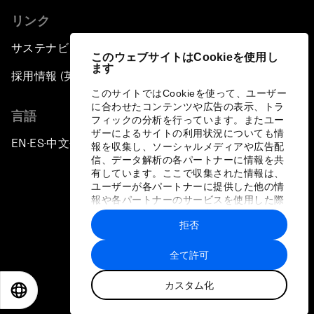
リンク
サステナビリティへの取り組み
このウェブサイトはCookieを使用し
ます
採用情報 (英語のみ)
このサイトではCookieを使って、ユーザー
に合わせたコンテンツや広告の表示、トラ
言語
フィックの分析を行っています。またユー
ザーによるサイトの利用状況についても情
EN
ES
中文
日本語
▪
▪
▪
報を収集し、ソーシャルメディアや広告配
信、データ解析の各パートナーに情報を共
有しています。ここで収集された情報は、
ユーザーが各パートナーに提供した他の情
報や各パートナーのサービスを使用した際
に収集された情報と組み合わされ、各パー
拒否
トナーによって使用されることがありま
プライバシーポリシーと利用規約
す。
全て許可
サイトマップ
カスタム化
©
2026
世界経済フォーラム
EN
ES
中文
日本語