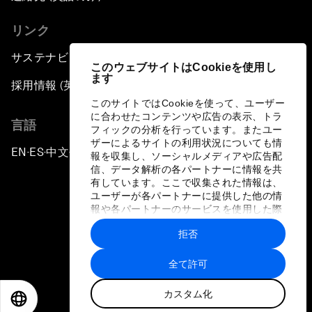
リンク
サステナビリティへの取り組み
このウェブサイトはCookieを使用し
ます
採用情報 (英語のみ)
このサイトではCookieを使って、ユーザー
に合わせたコンテンツや広告の表示、トラ
言語
フィックの分析を行っています。またユー
ザーによるサイトの利用状況についても情
EN
ES
中文
日本語
▪
▪
▪
報を収集し、ソーシャルメディアや広告配
信、データ解析の各パートナーに情報を共
有しています。ここで収集された情報は、
ユーザーが各パートナーに提供した他の情
報や各パートナーのサービスを使用した際
に収集された情報と組み合わされ、各パー
拒否
トナーによって使用されることがありま
プライバシーポリシーと利用規約
す。
全て許可
サイトマップ
カスタム化
©
2026
世界経済フォーラム
EN
ES
中文
日本語