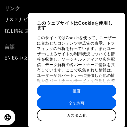
リンク
サステナビリティへの取り組み
このウェブサイトはCookieを使用し
ます
採用情報 (英語のみ)
このサイトではCookieを使って、ユーザー
に合わせたコンテンツや広告の表示、トラ
言語
フィックの分析を行っています。またユー
ザーによるサイトの利用状況についても情
EN
ES
中文
日本語
▪
▪
▪
報を収集し、ソーシャルメディアや広告配
信、データ解析の各パートナーに情報を共
有しています。ここで収集された情報は、
ユーザーが各パートナーに提供した他の情
報や各パートナーのサービスを使用した際
に収集された情報と組み合わされ、各パー
拒否
トナーによって使用されることがありま
プライバシーポリシーと利用規約
す。
全て許可
サイトマップ
カスタム化
©
2026
世界経済フォーラム
EN
ES
中文
日本語