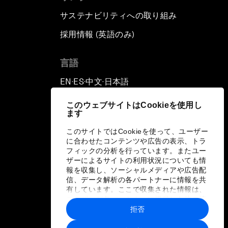
サステナビリティへの取り組み
採用情報 (英語のみ)
て
言語
EN
ES
中文
日本語
▪
▪
▪
このウェブサイトはCookieを使用し
ます
このサイトではCookieを使って、ユーザー
に合わせたコンテンツや広告の表示、トラ
フィックの分析を行っています。またユー
ザーによるサイトの利用状況についても情
報を収集し、ソーシャルメディアや広告配
信、データ解析の各パートナーに情報を共
有しています。ここで収集された情報は、
ユーザーが各パートナーに提供した他の情
報や各パートナーのサービスを使用した際
拒否
に収集された情報と組み合わされ、各パー