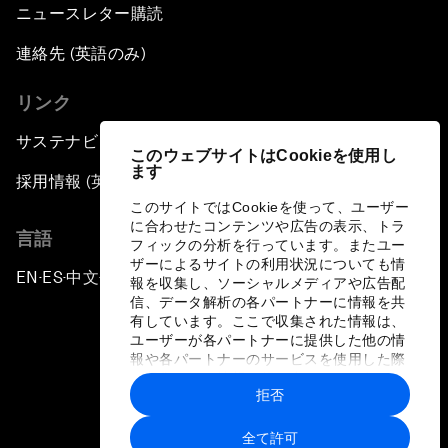
ニュースレター購読
連絡先 (英語のみ)
リンク
サステナビリティへの取り組み
このウェブサイトはCookieを使用し
ます
採用情報 (英語のみ)
このサイトではCookieを使って、ユーザー
に合わせたコンテンツや広告の表示、トラ
言語
フィックの分析を行っています。またユー
ザーによるサイトの利用状況についても情
EN
ES
中文
日本語
▪
▪
▪
報を収集し、ソーシャルメディアや広告配
信、データ解析の各パートナーに情報を共
有しています。ここで収集された情報は、
ユーザーが各パートナーに提供した他の情
報や各パートナーのサービスを使用した際
に収集された情報と組み合わされ、各パー
拒否
トナーによって使用されることがありま
プライバシーポリシーと利用規約
す。
全て許可