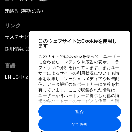
連絡先 (英語のみ)
リンク
サステナビリティへの取り組み
このウェブサイトはCookieを使用し
ます
採用情報 (英語のみ)
このサイトではCookieを使って、ユーザー
に合わせたコンテンツや広告の表示、トラ
言語
フィックの分析を行っています。またユー
ザーによるサイトの利用状況についても情
EN
ES
中文
日本語
▪
▪
▪
報を収集し、ソーシャルメディアや広告配
信、データ解析の各パートナーに情報を共
有しています。ここで収集された情報は、
ユーザーが各パートナーに提供した他の情
報や各パートナーのサービスを使用した際
に収集された情報と組み合わされ、各パー
拒否
トナーによって使用されることがありま
プライバシーポリシーと利用規約
す。
全て許可
サイトマップ