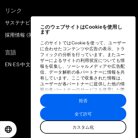
リンク
サステナビリティへの取り組み
このウェブサイトはCookieを使用し
ます
採用情報 (英語のみ)
このサイトではCookieを使って、ユーザー
に合わせたコンテンツや広告の表示、トラ
言語
フィックの分析を行っています。またユー
ザーによるサイトの利用状況についても情
EN
ES
中文
日本語
▪
▪
▪
報を収集し、ソーシャルメディアや広告配
信、データ解析の各パートナーに情報を共
有しています。ここで収集された情報は、
ユーザーが各パートナーに提供した他の情
報や各パートナーのサービスを使用した際
に収集された情報と組み合わされ、各パー
拒否
トナーによって使用されることがありま
プライバシーポリシーと利用規約
す。
全て許可
サイトマップ
カスタム化
©
2026
世界経済フォーラム
EN
ES
中文
日本語