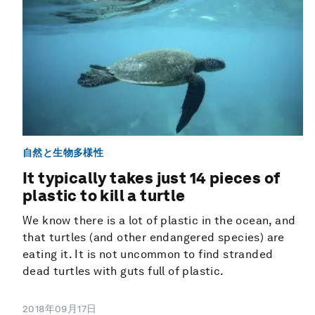
自然と生物多様性
It typically takes just 14 pieces of
plastic to kill a turtle
We know there is a lot of plastic in the ocean, and
that turtles (and other endangered species) are
eating it. It is not uncommon to find stranded
dead turtles with guts full of plastic.
2018年09月17日