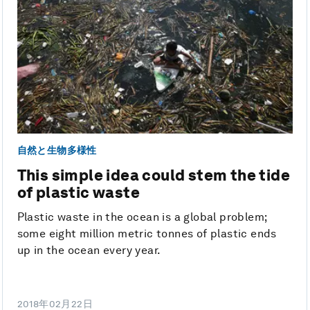
自然と生物多様性
This simple idea could stem the tide
of plastic waste
Plastic waste in the ocean is a global problem;
some eight million metric tonnes of plastic ends
up in the ocean every year.
2018年02月22日