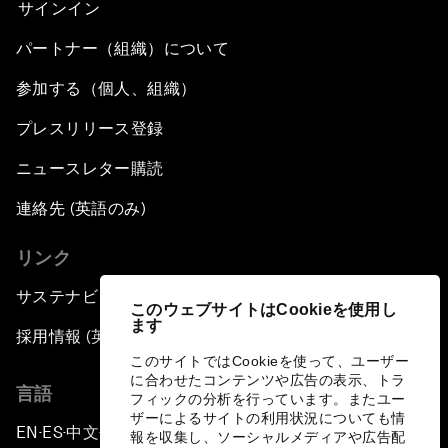
サインイン
パートナー（組織）について
参加する（個人、組織）
プレスリリース登録
ニュースレター購読
連絡先 (英語のみ)
リンク
サステナビリティへの取り組み
このウェブサイトはCookieを使用し
ます
採用情報 (英語のみ)
このサイトではCookieを使って、ユーザー
に合わせたコンテンツや広告の表示、トラ
言語
フィックの分析を行っています。またユー
ザーによるサイトの利用状況についても情
EN
ES
中文
日本語
▪
▪
▪
報を収集し、ソーシャルメディアや広告配