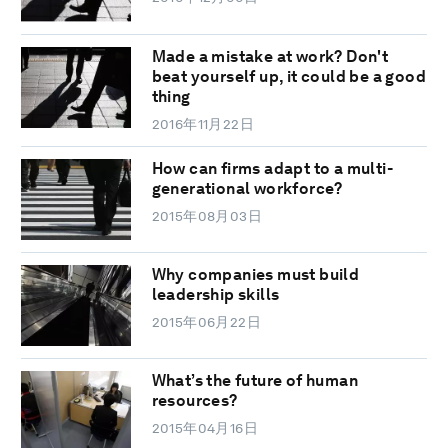
Made a mistake at work? Don't
beat yourself up, it could be a good
thing
2016年11月22日
How can firms adapt to a multi-
generational workforce?
2015年08月03日
Why companies must build
leadership skills
2015年06月22日
What’s the future of human
resources?
2015年04月16日