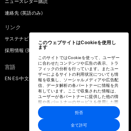
ニュースレター購読
連絡先 (英語のみ)
リンク
サステナビリティへの取り組み
このウェブサイトはCookieを使用し
ます
採用情報 (英語のみ)
このサイトではCookieを使って、ユーザー
に合わせたコンテンツや広告の表示、トラ
言語
フィックの分析を行っています。またユー
ザーによるサイトの利用状況についても情
EN
ES
中文
日本語
▪
▪
▪
報を収集し、ソーシャルメディアや広告配
信、データ解析の各パートナーに情報を共
有しています。ここで収集された情報は、
ユーザーが各パートナーに提供した他の情
報や各パートナーのサービスを使用した際
に収集された情報と組み合わされ、各パー
拒否
トナーによって使用されることがありま
プライバシーポリシーと利用規約
す。
全て許可
サイトマップ