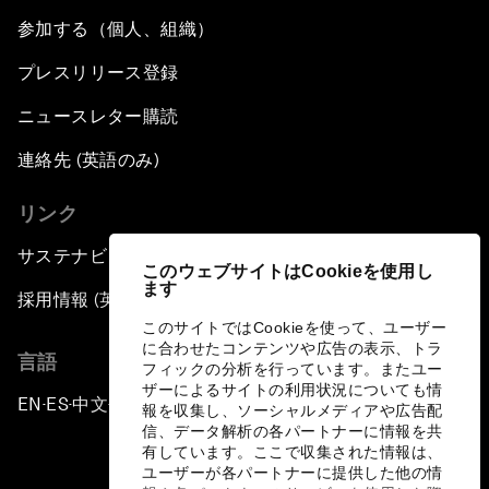
参加する（個人、組織）
プレスリリース登録
ニュースレター購読
連絡先 (英語のみ)
リンク
サステナビリティへの取り組み
このウェブサイトはCookieを使用し
ます
採用情報 (英語のみ)
このサイトではCookieを使って、ユーザー
に合わせたコンテンツや広告の表示、トラ
言語
フィックの分析を行っています。またユー
ザーによるサイトの利用状況についても情
EN
ES
中文
日本語
▪
▪
▪
報を収集し、ソーシャルメディアや広告配
信、データ解析の各パートナーに情報を共
有しています。ここで収集された情報は、
ユーザーが各パートナーに提供した他の情