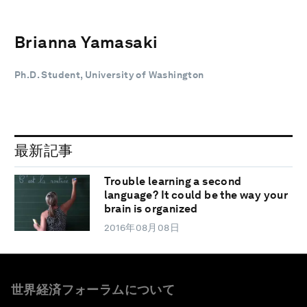
Brianna Yamasaki
Ph.D. Student, University of Washington
最新記事
Trouble learning a second
language? It could be the way your
brain is organized
2016年08月08日
世界経済フォーラムについて