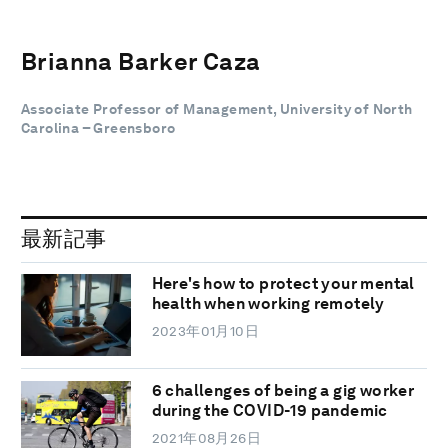
Brianna Barker Caza
Associate Professor of Management, University of North
Carolina – Greensboro
最新記事
Here's how to protect your mental
health when working remotely
2023年01月10日
6 challenges of being a gig worker
during the COVID-19 pandemic
2021年08月26日