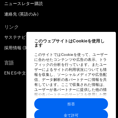
ニュースレター購読
連絡先 (英語のみ)
リンク
サステナビリティへの取り組み
このウェブサイトはCookieを使用し
ます
採用情報 (英語のみ)
このサイトではCookieを使って、ユーザー
に合わせたコンテンツや広告の表示、トラ
言語
フィックの分析を行っています。またユー
ザーによるサイトの利用状況についても情
EN
ES
中文
日本語
▪
▪
▪
報を収集し、ソーシャルメディアや広告配
信、データ解析の各パートナーに情報を共
有しています。ここで収集された情報は、
ユーザーが各パートナーに提供した他の情
報や各パートナーのサービスを使用した際
に収集された情報と組み合わされ、各パー
拒否
トナーによって使用されることがありま
プライバシーポリシーと利用規約
す。
全て許可