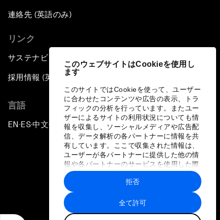
連絡先 (英語のみ)
リンク
サステナビリティへの取り組み
このウェブサイトはCookieを使用し
ます
採用情報 (英語のみ)
このサイトではCookieを使って、ユーザー
に合わせたコンテンツや広告の表示、トラ
言語
フィックの分析を行っています。またユー
ザーによるサイトの利用状況についても情
EN
ES
中文
日本語
▪
▪
▪
報を収集し、ソーシャルメディアや広告配
信、データ解析の各パートナーに情報を共
有しています。ここで収集された情報は、
ユーザーが各パートナーに提供した他の情
報や各パートナーのサービスを使用した際
に収集された情報と組み合わされ、各パー
拒否
トナーによって使用されることがありま
プライバシーポリシーと利用規約
す。
全て許可
サイトマップ