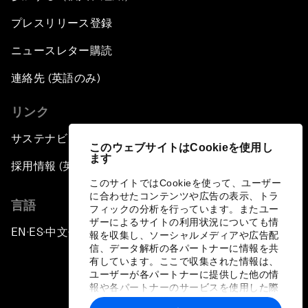
プレスリリース登録
ニュースレター購読
連絡先 (英語のみ)
リンク
サステナビリティへの取り組み
このウェブサイトはCookieを使用し
ます
採用情報 (英語のみ)
このサイトではCookieを使って、ユーザー
に合わせたコンテンツや広告の表示、トラ
言語
フィックの分析を行っています。またユー
ザーによるサイトの利用状況についても情
EN
ES
中文
日本語
▪
▪
▪
報を収集し、ソーシャルメディアや広告配
信、データ解析の各パートナーに情報を共
有しています。ここで収集された情報は、
ユーザーが各パートナーに提供した他の情
報や各パートナーのサービスを使用した際
に収集された情報と組み合わされ、各パー