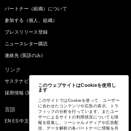
パートナー（組織）について
参加する（個人、組織）
プレスリリース登録
ニュースレター購読
連絡先 (英語のみ)
リンク
サステナビリティへの取り組み
このウェブサイトはCookieを使用し
ます
採用情報 (英語のみ)
このサイトではCookieを使って、ユーザー
に合わせたコンテンツや広告の表示、トラ
言語
フィックの分析を行っています。またユー
ザーによるサイトの利用状況についても情
EN
ES
中文
日本語
▪
▪
▪
報を収集し、ソーシャルメディアや広告配
信、データ解析の各パートナーに情報を共